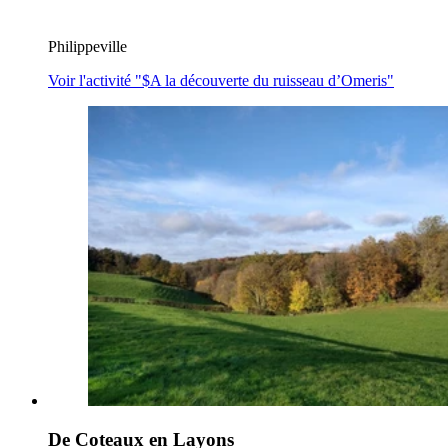
Philippeville
Voir l'activité "$
A la découverte du ruisseau d’Omeris
"
De Coteaux en Layons