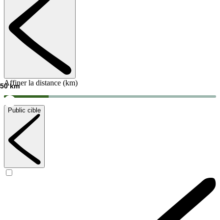
Affiner la distance (km)
50
km
Public cible