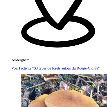
Auderghem
Voir l'activité "$
3 types de forêts autour du Rouge-Cloître
"